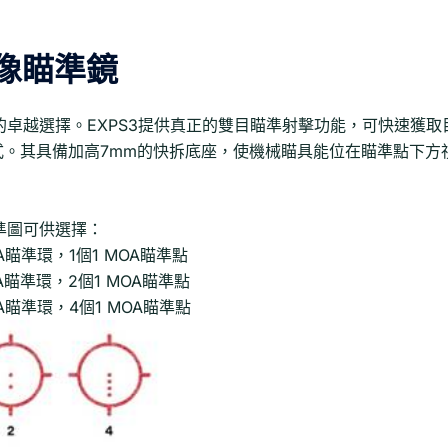
全像瞄準鏡
士的卓越選擇。EXPS3提供真正的雙目瞄準射擊功能，可快速獲取
式。其具備加高7mm的快拆底座，使機械瞄具能位在瞄準點下方
瞄準圖可供選擇：
MOA瞄準環，1個1 MOA瞄準點
MOA瞄準環，2個1 MOA瞄準點
MOA瞄準環，4個1 MOA瞄準點