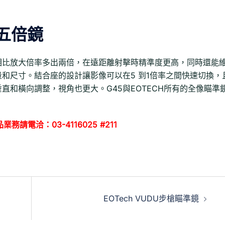
S五倍鏡
鏡相比放大倍率多出兩倍，在遠距離射擊時精準度更高，同時還能
量和尺寸。結合座的設計讓影像可以在5 到1倍率之間快速切換，
直和橫向調整，視角也更大。G45與EOTECH所有的全像瞄準
請電洽：03-4116025 #211
EOTech VUDU步槍瞄準鏡