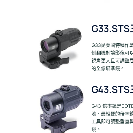
G33.ST
G33是美國特種作戰
側翻機制讓影像可
視角更大且可調整屈
的全像瞄準鏡。
G43.ST
G43 倍率鏡是EO
湊、最輕便的倍率
工具即可調整垂直與
鏡。