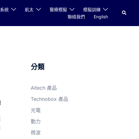
系統
航太
醫療模擬
模擬訓練
聯絡我們
English
分類
Aitech 產品
Technobox 產品
開
光電
座
動力
級
微波