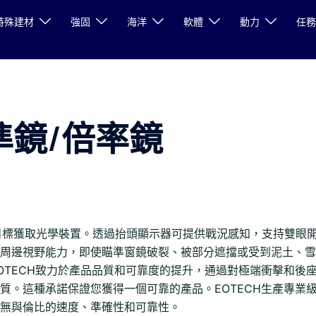
特殊建材
強固
海洋
軟體
動力
任務
瞄準鏡/倍率鏡
的目標獲取光學裝置。透過抬頭顯示器可提供戰況感知，支持雙眼
周邊視野能力，即使瞄準窗鏡破裂、被部分遮擋或受到泥土、雪
OTECH致力於產品品質和可靠度的提升，通過對極端衝擊和後
質。這種承諾保證您獲得一個可靠的產品。EOTECH生產專業
無與倫比的速度、準確性和可靠性。