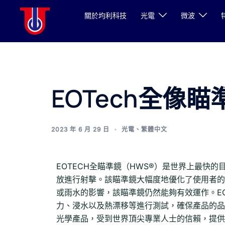
關於均利科技
光電
微波
EOTech全像
2023 年 6 月 29 日
光電
、
繁體中文
EOTECH全瞄準鏡（HWS®）是世界上最快
放進行射擊。該瞄準鏡大幅度地優化了使用者的
或雨水的影響，該瞄準鏡仍然能夠有效運作。E
力、浸水以及熱漂移等進行測試，確保產品的品
光學產品，受到世界頂尖專業人士的信賴，提供