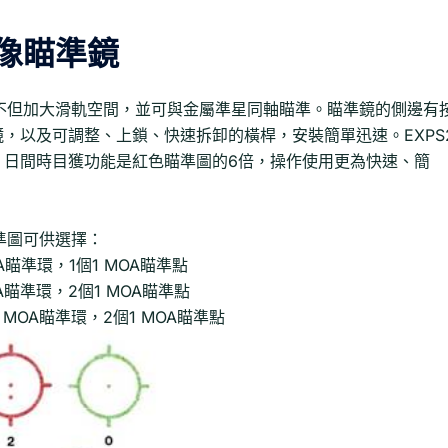
全像瞄準鏡
計不但加大滑軌空間，並可與金屬準星同軸瞄準。瞄準鏡的側邊有
，以及可調整、上鎖、快速拆卸的橫桿，安裝簡單迅速。EXPS
，日間時目獲功能是紅色瞄準圖的6倍，操作使用更為快速、簡
瞄準圖可供選擇：
MOA瞄準環，1個1 MOA瞄準點
MOA瞄準環，2個1 MOA瞄準點
68 MOA瞄準環，2個1 MOA瞄準點